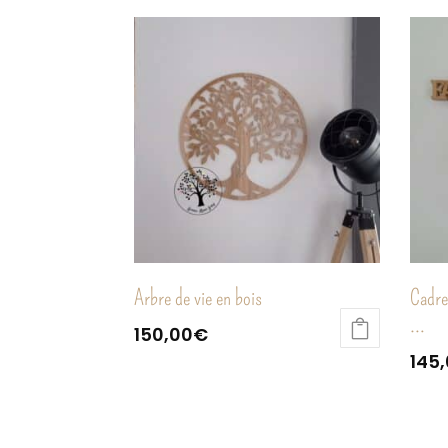
Arbre de vie en bois
Cadre
…
150,00
€
145