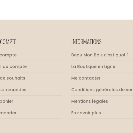
variations.
Les
options
peuvent
être
COMPTE
INFORMATIONS
choisies
sur
 compte
Beau Mon Bois c’est quoi ?
la
page
il du compte
La Boutique en Ligne
du
 de souhaits
Me contacter
produit
 commandes
Conditions générales de ve
panier
Mentions légales
mander
En savoir plus