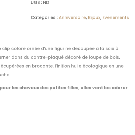
petite
UGS :
ND
figurine
Catégories :
Anniversaire
,
Bijoux
,
Evénements
e clip coloré ornée d'une figurine découpée à la scie à
rner dans du contre-plaqué décoré de loupe de bois,
récupérées en brocante. Finition huile écologique en une
uche.
 pour les cheveux des petites filles, elles vont les adorer