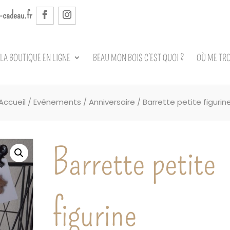
-cadeau.fr
Recherche
de
produits
LA BOUTIQUE EN LIGNE
BEAU MON BOIS C’EST QUOI ?
OÙ ME TR
Accueil
/
Evénements
/
Anniversaire
/ Barrette petite figurin
Barrette petite
figurine