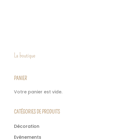
produit
a
plusieurs
variations.
Les
options
peuvent
être
La boutique
choisies
sur
PANIER
la
page
Votre panier est vide.
du
produit
CATÉGORIES DE PRODUITS
Décoration
Evénements