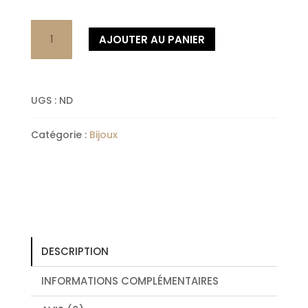
quantité
AJOUTER AU PANIER
de
Boucles
d'oreilles
UGS :
ND
bois
et
Catégorie :
Bijoux
macramé
DESCRIPTION
INFORMATIONS COMPLÉMENTAIRES