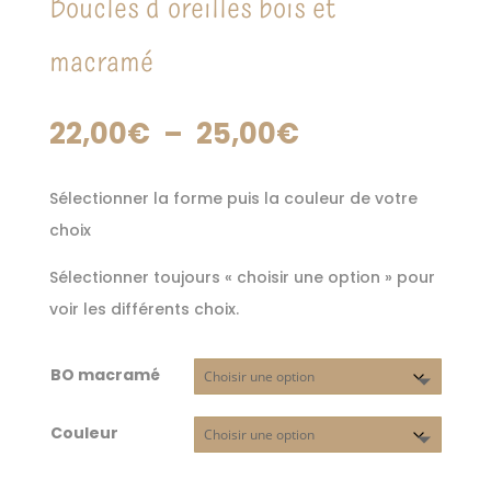
Boucles d’oreilles bois et
macramé
Plage
22,00
€
–
25,00
€
de
prix :
Sélectionner la forme puis la couleur de votre
22,00€
choix
à
Sélectionner toujours « choisir une option » pour
25,00€
voir les différents choix.
BO macramé
Couleur